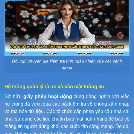
Đội ngũ chuyên gia kiểm tra tính ngẫu nhiên của các sảnh
game
Hệ thống quản lý rủi ro và bảo mật thông tin
Sở hữu
giấy phép hoạt động
cũng đồng nghĩa với việc
hệ thống đã vượt qua các bài kiểm tra về chống xâm nhập
và mã hóa dữ liệu. Các tổ chức cấp phép yêu cầu nhà cái
phải sử dụng các tiêu chuẩn bảo mật ngân hàng để bảo vệ
thông tin người dùng khỏi các cuộc tấn công mạng. Do đó,
bạn không cần phải lo lắng về việc bị rò rỉ thông tin cá