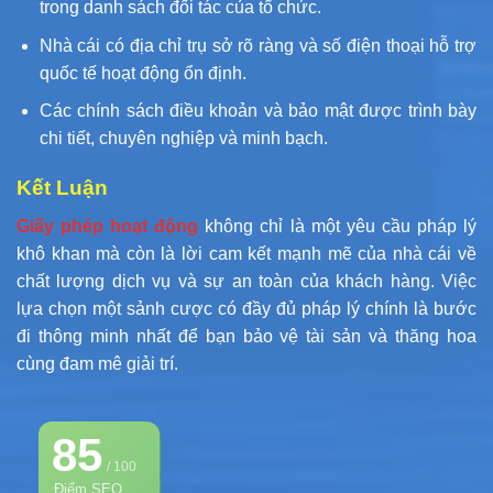
trong danh sách đối tác của tổ chức.
Nhà cái có địa chỉ trụ sở rõ ràng và số điện thoại hỗ trợ
quốc tế hoạt động ổn định.
Các chính sách điều khoản và bảo mật được trình bày
chi tiết, chuyên nghiệp và minh bạch.
Kết Luận
Giấy phép hoạt động
không chỉ là một yêu cầu pháp lý
khô khan mà còn là lời cam kết mạnh mẽ của nhà cái về
chất lượng dịch vụ và sự an toàn của khách hàng. Việc
lựa chọn một sảnh cược có đầy đủ pháp lý chính là bước
đi thông minh nhất để bạn bảo vệ tài sản và thăng hoa
cùng đam mê giải trí.
85
/ 100
Điểm SEO