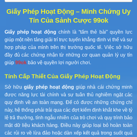
Giấy Phép Hoạt Động – Minh Chứng Uy
Tín Của Sảnh Cược 99ok
Giấy phép hoạt động
chính là “tấm thẻ bài” quyền lực
giúp một nền tảng giải trí trực tuyến khẳng định vị thế và sự
hợp pháp của mình trên thị trường quốc tế. Việc sở hữu
đầy đủ các chứng nhận từ những cơ quan quản lý uy tín
giúp
99ok
bảo vệ quyền lợi người chơi.
Tính Cấp Thiết Của Giấy Phép Hoạt Động
Sở hữu
giấy phép hoạt động
giúp nhà cái chứng minh
được năng lực tài chính và sự tuân thủ nghiêm ngặt các
quy định về an toàn mạng. Để có được những chứng chỉ
này, hệ thống phải trải qua các đợt kiểm định khắt khe về tỷ
lệ trả thưởng, tính ngẫu nhiên của trò chơi và quy trình bảo
mật dữ liệu khách hàng. Điều này giúp loại bỏ hoàn toàn
các rủi ro về lừa đảo hoặc dàn xếp kết quả trong suốt quá