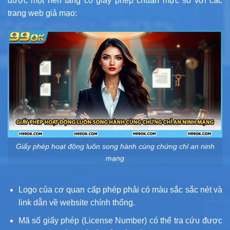
được một nền tảng có giấy phép chuẩn mực so với các
trang web giả mạo:
Giấy phép hoạt động luôn song hành cùng chứng chỉ an ninh
mạng
Logo của cơ quan cấp phép phải có màu sắc sắc nét và
link dẫn về website chính thống.
Mã số giấy phép (License Number) có thể tra cứu được