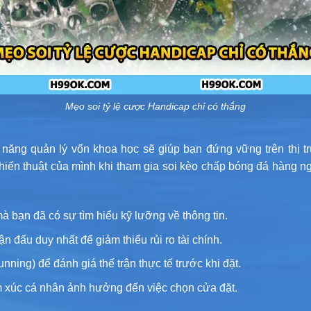
Mẹo soi tỷ lệ cược Handicap chỉ có thắng
 năng quản lý vốn khoa học sẽ giúp bạn đứng vững trên thị 
iến thuật của mình khi tham gia soi kèo chấp bóng đá hàng ngà
 bạn đã có sự tìm hiểu kỹ lưỡng về thông tin.
n đấu duy nhất để giảm thiểu rủi ro tài chính.
nning) để đánh giá thế trận thực tế trước khi đặt.
ảm xúc cá nhân ảnh hưởng đến việc chọn cửa đặt.