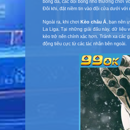
bóng đá, các đội bóng nhỏ thường chơi với
Đôi khi, đặt niềm tin vào đội cửa dưới vớ
Ngoài ra, khi chơi
Kèo châu Á
, bạn nên 
La Liga. Tại những giải đấu này, dữ liệu v
kèo trở nên chính xác hơn. Tránh xa các gi
động tiêu cực từ các tác nhân bên ngoài.