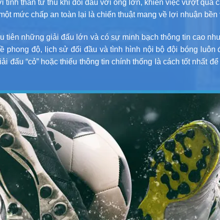
 tinh thần tử thủ khi đối đầu với ông lớn, khiến việc vượt qua
i một mức chấp an toàn lại là chiến thuật mang về lợi nhuận bề
ưu tiên những giải đấu lớn và có sự minh bạch thông tin cao 
ề phong độ, lịch sử đối đầu và tình hình nội bộ đội bóng luôn 
ải đấu “cỏ” hoặc thiếu thông tin chính thống là cách tốt nhất 