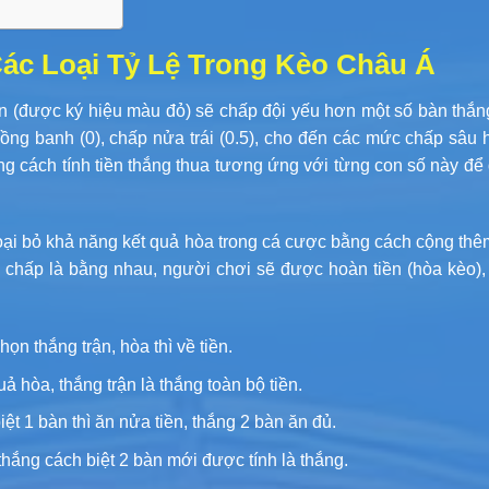
ác Loại Tỷ Lệ Trong Kèo Châu Á
n (được ký hiệu màu đỏ) sẽ chấp đội yếu hơn một số bàn thắng
ồng banh (0), chấp nửa trái (0.5), cho đến các mức chấp sâu hơ
g cách tính tiền thắng thua tương ứng với từng con số này để 
ại bỏ khả năng kết quả hòa trong cá cược bằng cách cộng thêm
chấp là bằng nhau, người chơi sẽ được hoàn tiền (hòa kèo), g
ọn thắng trận, hòa thì về tiền.
ả hòa, thắng trận là thắng toàn bộ tiền.
t 1 bàn thì ăn nửa tiền, thắng 2 bàn ăn đủ.
 thắng cách biệt 2 bàn mới được tính là thắng.