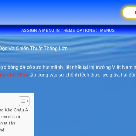
ASSIGN A MENU IN THEME OPTIONS > MENUS
ọc Và Chiến Thuật Thắng Lớn
ược bóng đá có sức hút mãnh liệt nhất tại thị trường Việt Nam
ang chủ 99ok
tập trung vào sự chênh lệch thực lực giữa hai đội
ong Kèo Châu Á
 kèo châu á
nh ra sân
Thế