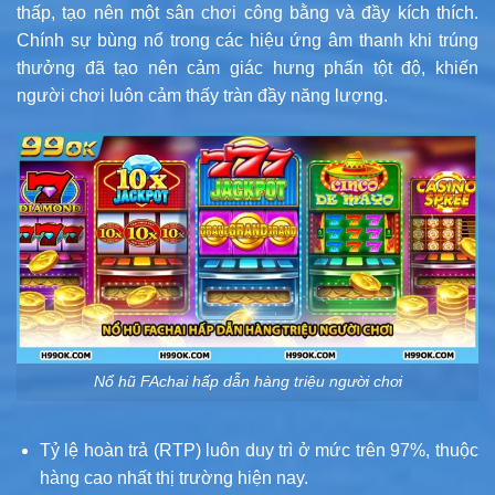
thấp, tạo nên một sân chơi công bằng và đầy kích thích.
Chính sự bùng nổ trong các hiệu ứng âm thanh khi trúng
thưởng đã tạo nên cảm giác hưng phấn tột độ, khiến
người chơi luôn cảm thấy tràn đầy năng lượng.
Nổ hũ FAchai hấp dẫn hàng triệu người chơi
Tỷ lệ hoàn trả (RTP) luôn duy trì ở mức trên 97%, thuộc
hàng cao nhất thị trường hiện nay.