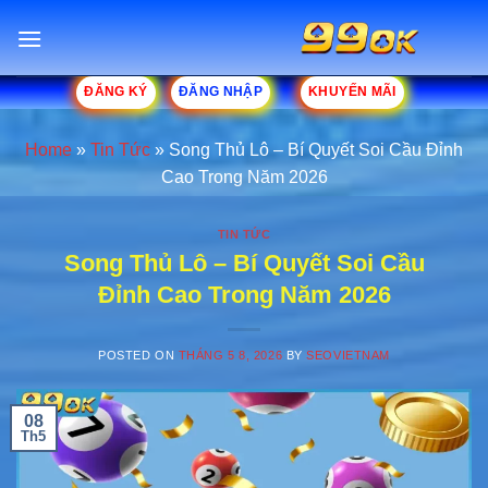
Skip
to
content
ĐĂNG KÝ
ĐĂNG NHẬP
KHUYẾN MÃI
Home
»
Tin Tức
»
Song Thủ Lô – Bí Quyết Soi Cầu Đỉnh
Cao Trong Năm 2026
TIN TỨC
Song Thủ Lô – Bí Quyết Soi Cầu
Đỉnh Cao Trong Năm 2026
POSTED ON
THÁNG 5 8, 2026
BY
SEOVIETNAM
08
Th5