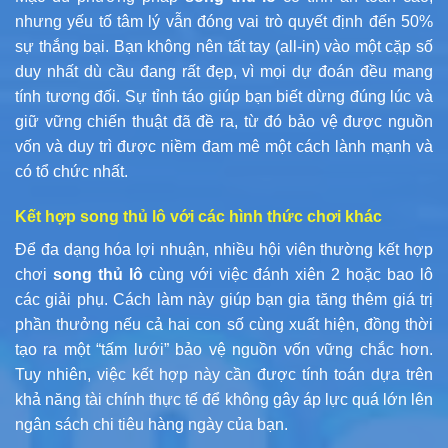
nhưng yếu tố tâm lý vẫn đóng vai trò quyết định đến 50%
sự thắng bại. Bạn không nên tất tay (all-in) vào một cặp số
duy nhất dù cầu đang rất đẹp, vì mọi dự đoán đều mang
tính tương đối. Sự tỉnh táo giúp bạn biết dừng đúng lúc và
giữ vững chiến thuật đã đề ra, từ đó bảo vệ được nguồn
vốn và duy trì được niềm đam mê một cách lành mạnh và
có tổ chức nhất.
Kết hợp song thủ lô với các hình thức chơi khác
Để đa dạng hóa lợi nhuận, nhiều hội viên thường kết hợp
chơi
song thủ lô
cùng với việc đánh xiên 2 hoặc bao lô
các giải phụ. Cách làm này giúp bạn gia tăng thêm giá trị
phần thưởng nếu cả hai con số cùng xuất hiện, đồng thời
tạo ra một “tấm lưới” bảo vệ nguồn vốn vững chắc hơn.
Tuy nhiên, việc kết hợp này cần được tính toán dựa trên
khả năng tài chính thực tế để không gây áp lực quá lớn lên
ngân sách chi tiêu hàng ngày của bạn.