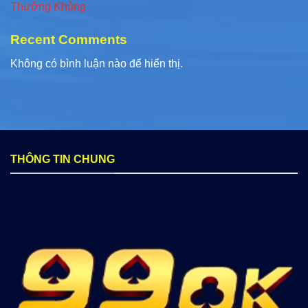
Thưởng Khủng
Recent Comments
Không có bình luận nào để hiển thị.
THÔNG TIN CHUNG