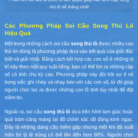
thủ lô dễ thắng nhất
Các Phương Pháp Soi Cầu Song Thủ Lô
Hiệu Quả
Một trong những cách soi cầu
song thủ lô
được nhiều cao
thủ tin dùng là phương pháp dựa vào kết quả của giải đặc
biệt và giải nhất. Bằng cách kết hợp các con số ở những vị
trí này theo một quy luật riêng, bạn có thể tìm ra những cặp
số có tính chu kỳ cao. Phương pháp này đòi hỏi sự tỉ mỉ
trong việc ghi chép và nhạy bén với các con số, từ đó giúp
người chơi lọc ra được những con lô tinh túy nhất để đặt
niềm tin.
Ngoài ra, soi cầu
song thủ lô
dựa trên hình tam giác hoặc
quả trám cũng mang lại độ chính xác rất đáng kinh ngạc.
Đây là những dạng cầu hiếm gặp nhưng một khi đã xuất
hiện thì tỷ lệ trúng có thể lên đến hơn 90%. Người chơi