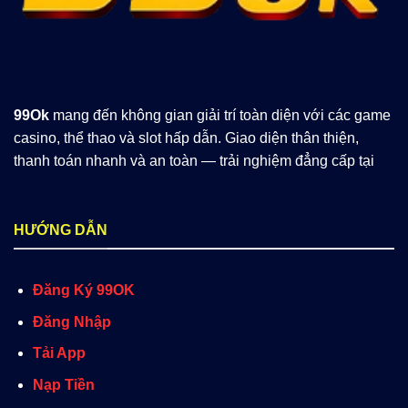
99Ok
mang đến không gian giải trí toàn diện với các game
casino, thể thao và slot hấp dẫn. Giao diện thân thiện,
thanh toán nhanh và an toàn — trải nghiệm đẳng cấp tại
HƯỚNG DẪN
Đăng Ký 99OK
Đăng Nhập
Tải App
Nạp Tiền