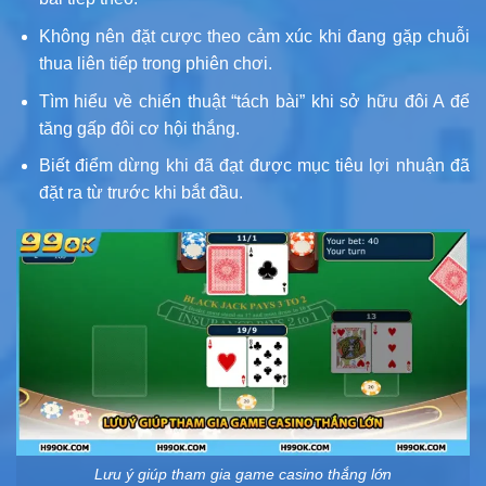
Không nên đặt cược theo cảm xúc khi đang gặp chuỗi
thua liên tiếp trong phiên chơi.
Tìm hiểu về chiến thuật “tách bài” khi sở hữu đôi A để
tăng gấp đôi cơ hội thắng.
Biết điểm dừng khi đã đạt được mục tiêu lợi nhuận đã
đặt ra từ trước khi bắt đầu.
Lưu ý giúp tham gia game casino thắng lớn