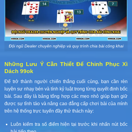
Đội ngũ Dealer chuyên nghiệp và quy trình chia bài công khai
Những Lưu Ý Cần Thiết Để Chinh Phục Xì
Dách 99ok
Để trở thành người chiến thắng cuối cùng, bạn cần rèn
luyện sự nhạy bén và tính kỷ luật trong từng quyết định bốc
bài. Sau đây là bảng tổng hợp các mẹo nhỏ giúp bạn giữ
được sự tỉnh táo và nâng cao đẳng cấp chơi bài của mình
trên hệ thống trực tuyến đầy thử thách này:
Luôn kiểm tra số điểm hiện tại trước khi nhấn nút bốc
bài tiếp theo.