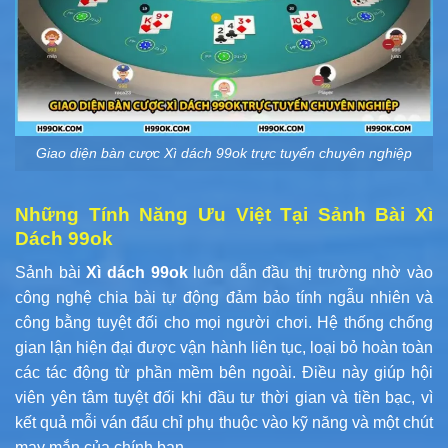
Giao diện bàn cược Xì dách 99ok trực tuyến chuyên nghiệp
Những Tính Năng Ưu Việt Tại Sảnh Bài Xì
Dách 99ok
Sảnh bài
Xì dách 99ok
luôn dẫn đầu thị trường nhờ vào
công nghệ chia bài tự động đảm bảo tính ngẫu nhiên và
công bằng tuyệt đối cho mọi người chơi. Hệ thống chống
gian lận hiện đại được vận hành liên tục, loại bỏ hoàn toàn
các tác động từ phần mềm bên ngoài. Điều này giúp hội
viên yên tâm tuyệt đối khi đầu tư thời gian và tiền bạc, vì
kết quả mỗi ván đấu chỉ phụ thuộc vào kỹ năng và một chút
may mắn của chính bạn.