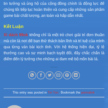
tin tưởng và ủng hộ của cộng đồng chính là động lực để
chúng tôi tiếp tục hoàn thiện và cung cấp những sản phẩm
game bài chất lượng, an toàn và hấp dẫn nhất.
Kết Luận
Xì dách 99ok
không chỉ là một trò chơi giải trí đơn thuần
mà còn là nơi để bạn thử thách bản lĩnh và trí tuệ của mình
qua từng ván bài kịch tính. Với hệ thống hiện đại, tỷ lệ
thưởng cao và sự minh bạch tuyệt đối, đây chắc chắn là
điểm đến lý tưởng cho những ai đam mê bộ môn bài lá.
This entry was posted in
Tin Tức
. Bookmark the
permalink
.